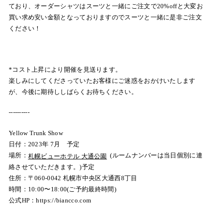
ており、オーダーシャツはスーツと一緒にご注文で20%offと大変お
買い求め安い金額となっておりますのでスーツと一緒に是非ご注文
ください！
*コスト上昇により開催を見送ります。
楽しみにしてくださっていたお客様にご迷惑をおかけいたします
が、今後に期待ししばらくお待ちください。
----------
Yellow Trunk Show
日付：2023年 7月 予定
場所：
(ルームナンバーは当日個別に連
札幌ビューホテル 大通公園
絡させていただきます。)予定
住所：
〒060-0042 札幌市中央区大通西8丁目
時間：10:00〜18:00(ご予約最終時間)
公式HP：https://biancco.com