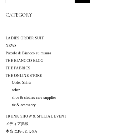
CATEGORY
LADIES ORDER SUIT
NEWS
Piccolo di Biancco su misura
THE BIANCCO BLOG
THE FABRICS
THE ONLINE STORE
Order Shirts
other
shoe & clothes care supplies
tie & accessory
TRUNK SHOW & SPECIAL EVENT
メディア掲載
本当にあったQ&A