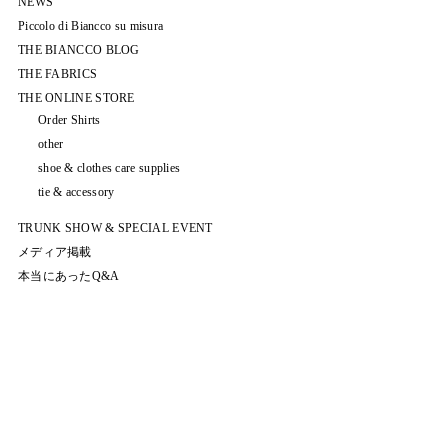
NEWS
Piccolo di Biancco su misura
THE BIANCCO BLOG
THE FABRICS
THE ONLINE STORE
Order Shirts
other
shoe & clothes care supplies
tie & accessory
TRUNK SHOW & SPECIAL EVENT
メディア掲載
本当にあったQ&A