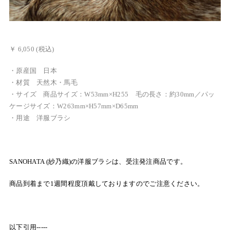
￥ 6,050 (税込)
・原産国 日本
・材質 天然木・馬毛
・サイズ 商品サイズ：W53mm×H255 毛の長さ：約30mm／パッ
ケージサイズ：W263mm×H57mm×D65mm
・用途 洋服ブラシ
SANOHATA (紗乃織)の洋服ブラシは、受注発注商品です。
商品到着まで1週間程度頂戴しておりますのでご注意ください。
以下引用-----