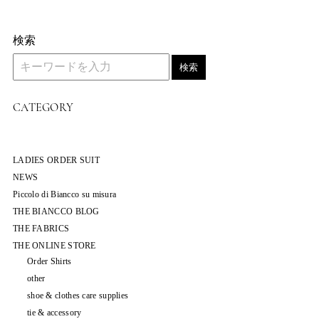
検索
検索
CATEGORY
LADIES ORDER SUIT
NEWS
Piccolo di Biancco su misura
THE BIANCCO BLOG
THE FABRICS
THE ONLINE STORE
Order Shirts
other
shoe & clothes care supplies
tie & accessory