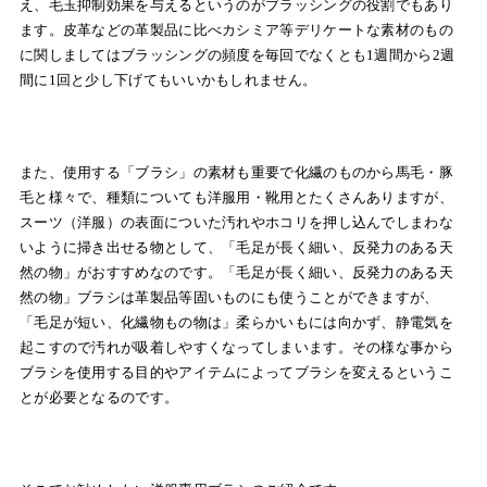
え、毛玉抑制効果を与えるというのがブラッシングの役割でもあり
ます。皮革などの革製品に比べカシミア等デリケートな素材のもの
に関しましてはブラッシングの頻度を毎回でなくとも1週間から2週
間に1回と少し下げてもいいかもしれません。
また、使用する「ブラシ」の素材も重要で化繊のものから馬毛・豚
毛と様々で、種類についても洋服用・靴用とたくさんありますが、
スーツ（洋服）の表面についた汚れやホコリを押し込んでしまわな
いように掃き出せる物として、「毛足が長く細い、反発力のある天
然の物」がおすすめなのです。「毛足が長く細い、反発力のある天
然の物」ブラシは革製品等固いものにも使うことができますが、
「毛足が短い、化繊物もの物は」柔らかいもには向かず、静電気を
起こすので汚れが吸着しやすくなってしまいます。その様な事から
ブラシを使用する目的やアイテムによってブラシを変えるというこ
とが必要となるのです。