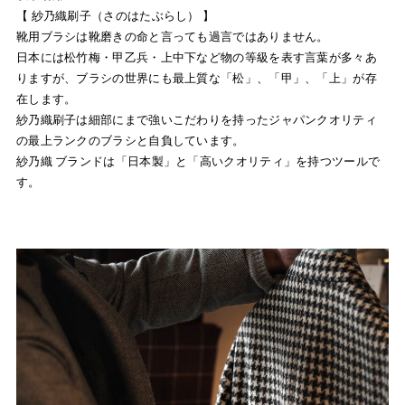
【 紗乃織刷子（さのはたぶらし） 】
靴用ブラシは靴磨きの命と言っても過言ではありません。
日本には松竹梅・甲乙兵・上中下など物の等級を表す言葉が多々あ
りますが、ブラシの世界にも最上質な「松」、「甲」、「上」が存
在します。
紗乃織刷子は細部にまで強いこだわりを持ったジャパンクオリティ
の最上ランクのブラシと自負しています。
紗乃織 ブランドは「日本製」と「高いクオリティ」を持つツールで
す。