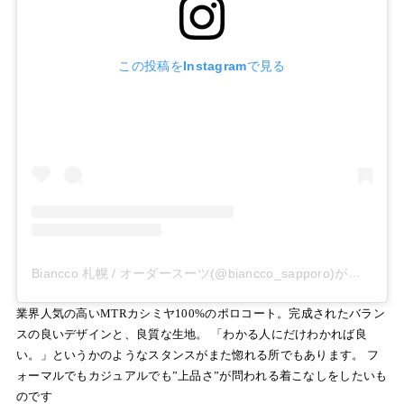
この投稿をInstagramで見る
Biancco 札幌 / オーダースーツ(@biancco_sapporo)がシェアした投稿
業界人気の高いMTRカシミヤ100%のポロコート。完成されたバラン
スの良いデザインと、良質な生地。 「わかる人にだけわかれば良
い。」というかのようなスタンスがまた惚れる所でもあります。 フ
ォーマルでもカジュアルでも”上品さ”が問われる着こなしをしたいも
のです