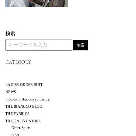
検索
検索
CATEGORY
LADIES ORDER SUIT
NEWS
Piccolo di Biancco su misura
THE BIANCCO BLOG
THE FABRICS
THE ONLINE STORE
Order Shirts
other