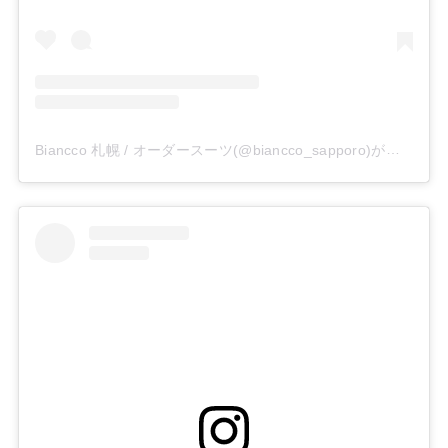
Biancco 札幌 / オーダースーツ(@biancco_sapporo)がシェアした投稿