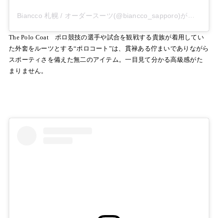
Biancco 札幌 / オーダースーツ(@biancco_sapporo)がシェアした投稿
The Polo Coat ポロ競技の選手や試合を観戦する貴族が着用してい
た外套をルーツとする“ポロコート”は、貫禄ある佇まいでありながら
スポーティさを備えた無二のアイテム。一目見て分かる高級感がた
まりません。