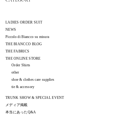
LADIES ORDER SUIT
NEWS
Piccolo di Biancco su misura
THE BIANCCO BLOG
THE FABRICS
THE ONLINE STORE
Order Shirts
other
shoe & clothes care supplies
tie & accessory
TRUNK SHOW & SPECIAL EVENT
メディア掲載
本当にあったQ&A