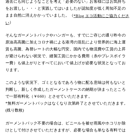
過去にも同じようなことを考え「必要のない」お客様にはお気持ち
をお渡しし・・・と実践してはいましたが認知度が低く周知不足の
まま自然に消えかかっていました。
（
*Blog エコ活動にご協力くださ
）
い
そんなガーメントバックやハンガーも、すでにご存じの通り昨今の
原油高高騰に
加えコロナ禍による港湾の混乱により世界的に海上運
賃も高騰、為替レートの大幅な円安。国内でも物流費や工賃の上昇
が避けられない状況で、縫製工賃にかかる費用（糸やプレスボイラ
ー費）も値上がりとすべてにおいて値上げが必要な状況となってお
ります。
このような状況下、
ゴミとなるであろう物に配る意味は何もないと
判断し、新しく作成したガーメントケースの納期が決まったところ
で
一部有料化（￥660）とさせていただきます。
*無料ガーメントバックはなくなり次第終了とさせていただきます。
(残り数枚)
ガーメントバック不要の場合は、ビニールを被せ雨風やホコリか除
けとして付けさせていただきますが、必要な場合も単なる有料では