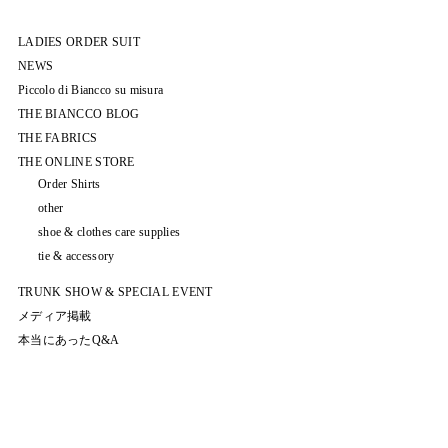
LADIES ORDER SUIT
NEWS
Piccolo di Biancco su misura
THE BIANCCO BLOG
THE FABRICS
THE ONLINE STORE
Order Shirts
other
shoe & clothes care supplies
tie & accessory
TRUNK SHOW & SPECIAL EVENT
メディア掲載
本当にあったQ&A