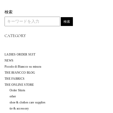
検索
検索
CATEGORY
LADIES ORDER SUIT
NEWS
Piccolo di Biancco su misura
THE BIANCCO BLOG
THE FABRICS
THE ONLINE STORE
Order Shirts
other
shoe & clothes care supplies
tie & accessory